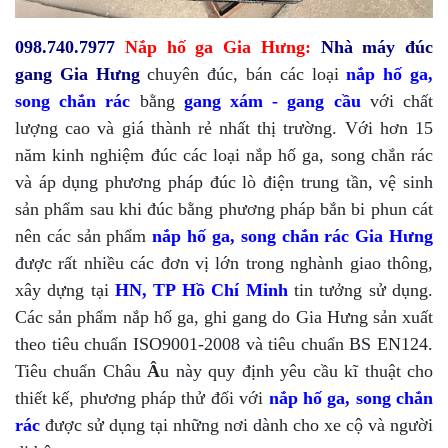
098.740.7977
Nắp hố ga
Gia Hưng:
Nhà máy đúc
gang Gia Hưng
chuyên đúc, bán các loại
nắp hố ga,
song chắn rác
bằng
gang xám - gang cầu
với chất
lượng cao và giá thành rẻ nhất thị trường. Với hơn 15
năm kinh nghiệm đúc các loại nắp hố ga, song chắn rác
và áp dụng phương pháp đúc lò điện trung tần, vệ sinh
sản phẩm sau khi đúc bằng phương pháp bắn bi phun cát
nên các sản phẩm
nắp hố ga, song chắn rác Gia Hưng
được rất nhiều các đơn vị lớn trong nghành giao thông,
xây dựng tại
HN, TP Hồ Chí Minh
tin tưởng sử dụng.
Các sản phẩm nắp hố ga, ghi gang do Gia Hưng sản xuất
theo tiêu chuẩn ISO9001-2008 và tiêu chuẩn BS EN124.
Tiêu chuẩn Châu
Â
u này quy định yêu cầu kĩ thuật cho
thiết kế, phương pháp thử đối với
nắp hố ga, song chắn
rác
được sử dụng tại những nơi dành cho xe cộ và người