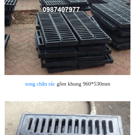
song chắn rác
gồm khung 960*530mm