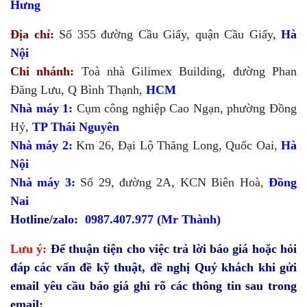
Hưng
Địa chỉ:
Số 355 đường Cầu Giấy, quận Cầu Giấy,
Hà
Nội
Chi nhánh:
Toà nhà Gilimex Building, đường Phan
Đăng Lưu, Q Bình Thạnh,
HCM
Nhà máy 1:
Cụm công nghiệp Cao Ngạn, phường Đồng
Hỷ,
TP Thái Nguyên
Nhà máy 2:
Km 26, Đại Lộ Thăng Long, Quốc Oai,
Hà
Nội
Nhà máy 3:
Số 29, đường 2A, KCN Biên Hoà,
Đồng
Nai
Hotline/zalo:
0987.407.977 (
Mr Thành)
Lưu ý:
Để thuận tiện cho việc trả lời báo giá hoặc hỏi
đáp các vấn đề kỹ thuật, đề nghị Quý khách khi gửi
email yêu cầu báo giá ghi rõ các thông tin sau trong
email: