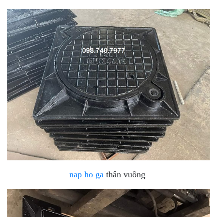
nap ho ga
thân vuông