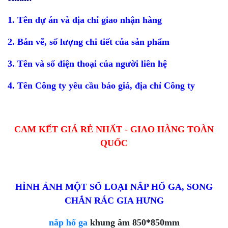
1. Tên dự án và địa chỉ giao nhận hàng
2. Bản vẽ, số lượng chi tiết của sản phẩm
3. Tên và số điện thoại của người liên hệ
4. Tên Công ty yêu cầu báo giá, địa chỉ Công ty
CAM KẾT GIÁ RẺ NHẤT
-
GIAO HÀNG TOÀN
QUỐC
HÌNH ẢNH MỘT SỐ LOẠI NẮP HỐ GA, SONG
CHẮN RÁC GIA HƯNG
nắp hố ga
khung âm 850*850mm