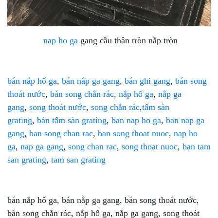
nap ho ga
gang cầu thân tròn nắp tròn
bán nắp hố ga
,
bán nắp ga gang
,
bán ghi gang
,
bán song
thoát nước
,
bán song chắn rác
,
nắp hố ga
,
nắp ga
gang
,
song thoát nước
,
song chắn rác
,
tấm sàn
grating
,
bán tấm sàn grating
,
ban nap ho ga
,
ban nap ga
gang
,
ban song chan rac
,
ban song thoat nuoc
,
nap ho
ga
,
nap ga gang
,
song chan rac
,
song thoat nuoc
,
ban tam
san grating
,
tam san grating
bán nắp hố ga, bán nắp ga gang, bán song thoát nước,
bán song chắn rác, nắp hố ga, nắp ga gang, song thoát