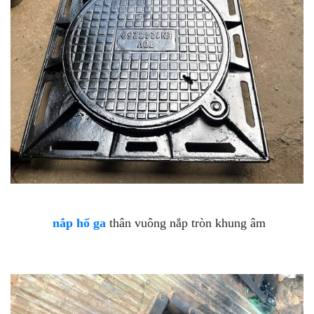
nắp hố ga
thân vuông nắp tròn khung âm