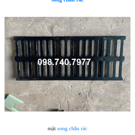
mặt
song chắn rác