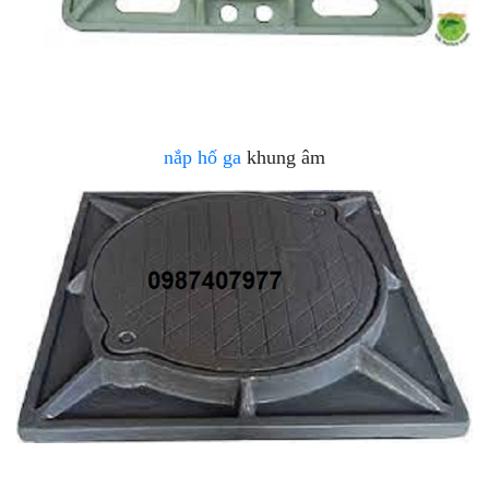
nắp hố ga
khung âm