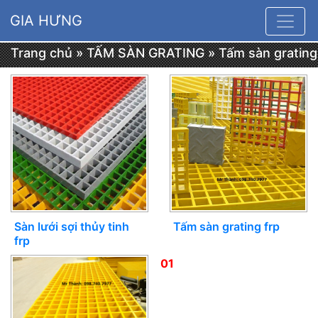
GIA HƯNG
Trang chủ
»
TẤM SÀN GRATING
»
Tấm sàn grating
FPR
Sàn lưới sợi thủy tinh
Tấm sàn grating frp
frp
01